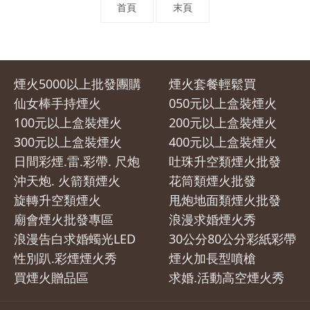
首頁
末頁
煙火5000以上批發團購
煙火套餐輕鬆買
仙女棒手持煙火
050元以上盒裝煙火
100元以上盒裝煙火
200元以上盒裝煙火
300元以上盒裝煙火
400元以上盒裝煙火
日間彩煙.雷.彩帶. 尺炮
吐珠升空類煙火批發
沖天炮. 火箭類煙火
花筒類煙火批發
旋轉升空類煙火
甩炮地面類煙火批發
廟會煙火批發專區
浪漫求婚煙火秀
浪漫告白求婚蠋光LED
30公分80公分彩紙彩帶
性別趴.彩煙煙火秀
煙火加長型噴槍
買煙火贈品區
求婚.活動高空煙火秀