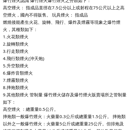
爆竹煙火認識 爆竹
煙火
爆竹煙火之分類如下：
高空煙火： 指成品直徑在7.5公分以上或射程在75公尺以上之高
空煙火，國內不得販售。 玩具煙火： 指成品
燃燒後能產生火花、旋轉、飛行、爆炸及煙霧等現象之爆竹煙
火，其種類如下：
1.火花類煙火
2.旋轉類煙火
3.行走類煙火
4.飛行類煙火(沖天炮)
5.升空類煙火
6.爆炸音類煙火
7.煙霧類煙火
8.摔炮類煙火
9.其他類煙火 管制量 爆竹煙火儲存及爆竹煙火販賣場所之管制量
如下：
高空煙火 ：總重量0.5公斤。
摔炮類一般爆竹煙火：火藥量0.3公斤或總重量1.5公斤。 摔炮類
以外之一般爆竹煙火：火藥量5公斤或總重量25公斤。但排炮及