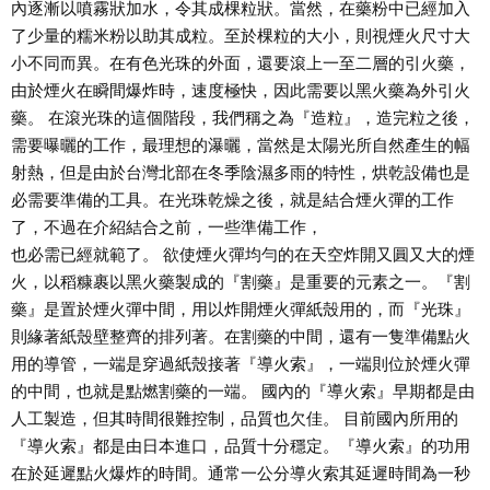
內逐漸以噴霧狀加水，令其成棵粒狀。當然，在藥粉中已經加入
了少量的糯米粉以助其成粒。至於棵粒的大小，則視煙火尺寸大
小不同而異。在有色光珠的外面，還要滾上一至二層的引火藥，
由於煙火在瞬間爆炸時，速度極快，因此需要以黑火藥為外引火
藥。 在滾光珠的這個階段，我們稱之為『造粒』，造完粒之後，
需要曝曬的工作，最理想的瀑曬，當然是太陽光所自然產生的幅
射熱，但是由於台灣北部在冬季陰濕多雨的特性，烘乾設備也是
必需要準備的工具。在光珠乾燥之後，就是結合煙火彈的工作
了，不過在介紹結合之前，一些準備工作，
也必需已經就範了。 欲使煙火彈均勻的在天空炸開又圓又大的煙
火，以稻糠裹以黑火藥製成的『割藥』是重要的元素之一。『割
藥』是置於煙火彈中間，用以炸開煙火彈紙殼用的，而『光珠』
則緣著紙殼壁整齊的排列著。在割藥的中間，還有一隻準備點火
用的導管，一端是穿過紙殼接著『導火索』，一端則位於煙火彈
的中間，也就是點燃割藥的一端。 國內的『導火索』早期都是由
人工製造，但其時間很難控制，品質也欠佳。 目前國內所用的
『導火索』都是由日本進口，品質十分穩定。『導火索』的功用
在於延遲點火爆炸的時間。通常一公分導火索其延遲時間為一秒