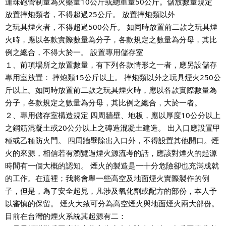
連珠砲管制量為火藥量10公斤或總重量50公斤。儲放數量規定
放置摔炮類者，不得超過25公斤。 放置摔炮類以外
之玩具煙火者，不得超過500公斤。 如同時放置前二款之玩具煙
火時，應以各款實際數量為分子，各款規定之數量為分母，其比
例之總合，不得大於一。 設置專用儲存室
１、前項場所之放置數量，有下列各款情形之一者，應另設儲存
專用室放置： 摔炮類15公斤以上。 摔炮類以外之玩具煙火250公
斤以上。如同時放置前二款之玩具煙火時，應以各款實際數量為
分子，各款規定之數量為分母，其比例之總合，大於一者。
２、專用儲存室構造規定 四周牆壁、地板，應以厚度10公分以上
之鋼筋混凝土或20公分以上之磚造混凝土建造。 出入口應設置甲
種或乙種防火門。 四周牆壁除出入口外，不得設置其他開口。煙
火的來源，相信若有瀏覽過煙火源流考的話，應該對煙火的起源
時間有一個大概的認知。 煙火的製造是一十分危險卻也充滿成就
的工作。在這裡；我將會舉一些高空及地面煙火實際製作的例
子，但是，為了安全起見，凡涉及氧化劑或配方的部份，本人予
以審慎的保留。 煙火大致可分為高空煙火與地面煙火兩大部份。
目前在台灣的煙火系統其起源有二：