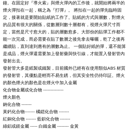
鐘。在固定好『導火索』與煙火彈內的工作後，就開始將兩半的
煙火彈扣在一起，稱之為『打彈』。 將扣在一起的彈先臨時固
定，接著就是要開始貼紙的工作了。貼紙的方式與層數，對煙火
的品質有很大的關係，從數層到數十層都有，視煙火彈尺寸而
定，當然是尺寸愈大的，貼的層數愈多。大部份的貼彈工作都不
能一次完成，而必需要在貼了數層之後先拿去曝曬，乾了之後再
繼續貼，直到達到應有的層數為止。 一個貼好紙的彈，還不能算
是成品，煙火彈還需要加上發射藥與快引線，才能置入發射管內
發射出去。
發射管大多是紙製或鐵製，目前國外已經有在使用類似ABS 材質
的發射管，其優點是輕而不易生銹，但其安全性仍待印証。煙火
的顏色煙火的顏色是在煙火中加入金屬
化合物金屬或化合物 --------------
煙火顏色
鈉化合物 -------
黃鈣化合物------- 橘鍶化合物 -------
紅銅化合物 ------- 藍鋇化合物 -------
綠鋁或鎂金屬 ----- 白鐵金屬 -------- 金黃