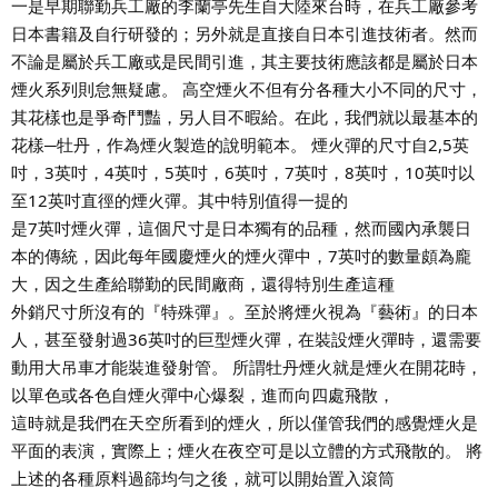
一是早期聯勤兵工廠的李蘭亭先生自大陸來台時，在兵工廠參考
日本書籍及自行研發的；另外就是直接自日本引進技術者。然而
不論是屬於兵工廠或是民間引進，其主要技術應該都是屬於日本
煙火系列則怠無疑慮。 高空煙火不但有分各種大小不同的尺寸，
其花樣也是爭奇鬥豔，另人目不暇給。在此，我們就以最基本的
花樣─牡丹，作為煙火製造的說明範本。 煙火彈的尺寸自2,5英
吋，3英吋，4英吋，5英吋，6英吋，7英吋，8英吋，10英吋以
至12英吋直徑的煙火彈。其中特別值得一提的
是7英吋煙火彈，這個尺寸是日本獨有的品種，然而國內承襲日
本的傳統，因此每年國慶煙火的煙火彈中，7英吋的數量頗為龐
大，因之生產給聯勤的民間廠商，還得特別生產這種
外銷尺寸所沒有的『特殊彈』。至於將煙火視為『藝術』的日本
人，甚至發射過36英吋的巨型煙火彈，在裝設煙火彈時，還需要
動用大吊車才能裝進發射管。 所謂牡丹煙火就是煙火在開花時，
以單色或各色自煙火彈中心爆裂，進而向四處飛散，
這時就是我們在天空所看到的煙火，所以僅管我們的感覺煙火是
平面的表演，實際上；煙火在夜空可是以立體的方式飛散的。 將
上述的各種原料過篩均勻之後，就可以開始置入滾筒