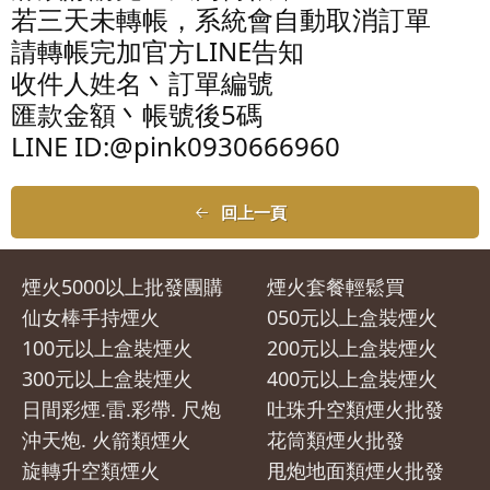
若三天未轉帳，系統會自動取消訂單
請轉帳完加官方LINE告知
收件人姓名丶訂單編號
匯款金額丶帳號後5碼
LINE ID:@pink0930666960
回上一頁
煙火5000以上批發團購
煙火套餐輕鬆買
仙女棒手持煙火
050元以上盒裝煙火
100元以上盒裝煙火
200元以上盒裝煙火
300元以上盒裝煙火
400元以上盒裝煙火
日間彩煙.雷.彩帶. 尺炮
吐珠升空類煙火批發
沖天炮. 火箭類煙火
花筒類煙火批發
旋轉升空類煙火
甩炮地面類煙火批發