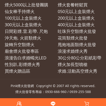
煙火5000以上批發團購
煙火套餐輕鬆買
仙女棒手持煙火
050元以上盒裝煙火
100元以上盒裝煙火
200元以上盒裝煙火
300元以上盒裝煙火
400元以上盒裝煙火
日間彩煙.雷.彩帶. 尺炮
吐珠升空類煙火批發
沖天炮. 火箭類煙火
花筒類煙火批發
旋轉升空類煙火
甩炮地面類煙火批發
廟會煙火批發專區
浪漫求婚煙火秀
浪漫告白求婚蠋光LED
30公分80公分彩紙彩帶
性別趴.彩煙煙火秀
煙火加長型噴槍
買煙火贈品區
求婚.活動高空煙火秀
Pink煙火批發網
Copyright © 2007 All rights reserved.
煙火
批發零售專線：0930-666-960 / 0939-255-588