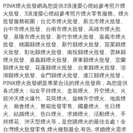
PINK煙火批發網為您提供3浪漫愛心燈組參考照片煙
火批發、3浪漫愛心燈組參考照片煙火零售服務。煙火
批發服務範圍：台北市煙火批發、新北市煙火批發、
台中市煙火批發、台南市煙火批發、高雄市煙火批
發、基隆市煙火批發、新竹市煙火批發、嘉義市煙火
批發、桃園縣煙火批發、新竹縣煙火批發、苗栗縣煙
火批發、彰化縣煙火批發、南投縣煙火批發、雲林縣
煙火批發、嘉義縣煙火批發、屏東縣煙火批發、宜蘭
縣煙火批發、花蓮縣煙火批發、台東縣煙火批發、澎
湖縣煙火批發、金門縣煙火批發、連江縣煙火批發 。
PINK煙火批發網是專業合法的煙火批發商，為您提供
各式煙火：仙女手持煙火、盒裝煙火、升空煙火、火
箭沖天煙火爆竹、花筒煙火、旋轉升空煙火、地面煙
火、廟會煙火、整箱批發零售、國慶煙火、生日煙
火、結婚煙火、告白煙火、求婚煙火、活動煙火、手
持煙花、沖天型煙火等，是您購煙火的最佳去處！全
台灣煙火批發零售.煙火種類最全,有告, 求婚煙火需求