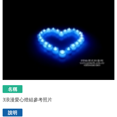
名稱
3浪漫愛心燈組參考照片
說明