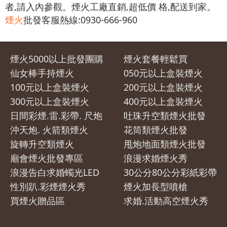
者,請入內參觀。煙火工廠直銷,超低價 格,配送到家。
煙火
批發客服熱線:0930-666-960
煙火5000以上批發團購
煙火套餐輕鬆買
仙女棒手持煙火
050元以上盒裝煙火
100元以上盒裝煙火
200元以上盒裝煙火
300元以上盒裝煙火
400元以上盒裝煙火
日間彩煙.雷.彩帶. 尺炮
吐珠升空類煙火批發
沖天炮. 火箭類煙火
花筒類煙火批發
旋轉升空類煙火
甩炮地面類煙火批發
廟會煙火批發專區
浪漫求婚煙火秀
浪漫告白求婚蠋光LED
30公分80公分彩紙彩帶
性別趴.彩煙煙火秀
煙火加長型噴槍
買煙火贈品區
求婚.活動高空煙火秀