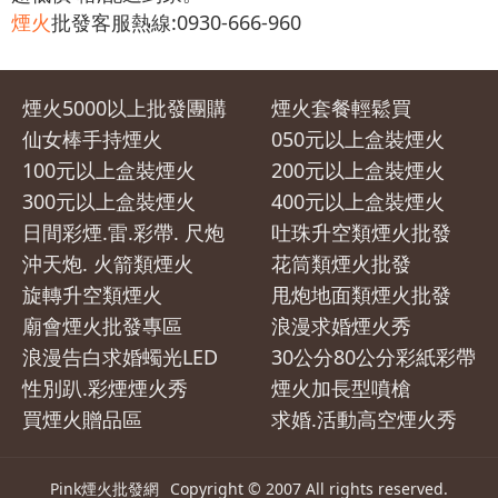
煙火
批發客服熱線:0930-666-960
煙火5000以上批發團購
煙火套餐輕鬆買
仙女棒手持煙火
050元以上盒裝煙火
100元以上盒裝煙火
200元以上盒裝煙火
300元以上盒裝煙火
400元以上盒裝煙火
日間彩煙.雷.彩帶. 尺炮
吐珠升空類煙火批發
沖天炮. 火箭類煙火
花筒類煙火批發
旋轉升空類煙火
甩炮地面類煙火批發
廟會煙火批發專區
浪漫求婚煙火秀
浪漫告白求婚蠋光LED
30公分80公分彩紙彩帶
性別趴.彩煙煙火秀
煙火加長型噴槍
買煙火贈品區
求婚.活動高空煙火秀
Pink煙火批發網
Copyright © 2007 All rights reserved.