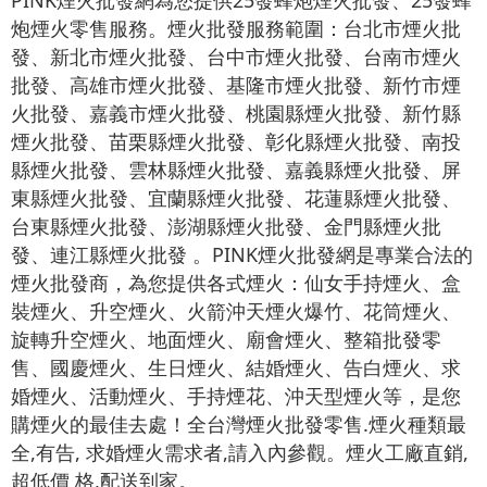
PINK煙火批發網為您提供25發蜂炮煙火批發、25發蜂
炮煙火零售服務。煙火批發服務範圍：台北市煙火批
發、新北市煙火批發、台中市煙火批發、台南市煙火
批發、高雄市煙火批發、基隆市煙火批發、新竹市煙
火批發、嘉義市煙火批發、桃園縣煙火批發、新竹縣
煙火批發、苗栗縣煙火批發、彰化縣煙火批發、南投
縣煙火批發、雲林縣煙火批發、嘉義縣煙火批發、屏
東縣煙火批發、宜蘭縣煙火批發、花蓮縣煙火批發、
台東縣煙火批發、澎湖縣煙火批發、金門縣煙火批
發、連江縣煙火批發 。PINK煙火批發網是專業合法的
煙火批發商，為您提供各式煙火：仙女手持煙火、盒
裝煙火、升空煙火、火箭沖天煙火爆竹、花筒煙火、
旋轉升空煙火、地面煙火、廟會煙火、整箱批發零
售、國慶煙火、生日煙火、結婚煙火、告白煙火、求
婚煙火、活動煙火、手持煙花、沖天型煙火等，是您
購煙火的最佳去處！全台灣煙火批發零售.煙火種類最
全,有告, 求婚煙火需求者,請入內參觀。煙火工廠直銷,
超低價 格,配送到家。