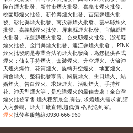
隆市煙火批發、新竹市煙火批發、嘉義市煙火批發、
桃園縣煙火批發、新竹縣煙火批發、苗栗縣煙火批
發、彰化縣煙火批發、南投縣煙火批發、雲林縣煙火
批發、嘉義縣煙火批發、屏東縣煙火批發、宜蘭縣煙
火批發、花蓮縣煙火批發、台東縣煙火批發、澎湖縣
煙火批發、金門縣煙火批發、連江縣煙火批發 。PINK
煙火批發網是專業合法的煙火批發商，為您提供各式
煙火：仙女手持煙火、盒裝煙火、升空煙火、火箭沖
天煙火爆竹、花筒煙火、旋轉升空煙火、地面煙火、
廟會煙火、整箱批發零售、國慶煙火、生日煙火、結
婚煙火、告白煙火、求婚煙火、活動煙火、手持煙
花、沖天型煙火等，是您購煙火的最佳去處！全台灣
煙火批發零售.煙火種類最全,有告, 求婚煙火需求者,請
入內參觀。煙火工廠直銷,超低價 格,配送到家。
煙火
批發客服熱線:0930-666-960