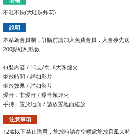
名稱
不吐不快(大吐珠炸花)
說明
本站為會員制，訂購前請加入免費會員，入會後先送
200點紅利點數
包裝內容 / 10支/盒..6大珠煙火
燃放時間 / 詳如影片
燃放效果 / 詳如影片
爆音．非爆音 / 爆音類煙火
手持．置於地面 / 請放置地面施放
注意事項
12歲以下禁止購買，施放時請在空曠處施放且風大時