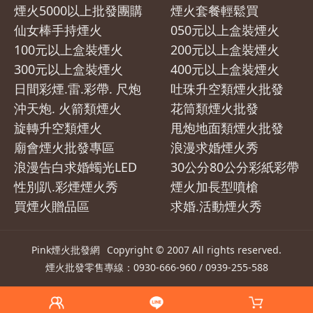
煙火5000以上批發團購
煙火套餐輕鬆買
仙女棒手持煙火
050元以上盒裝煙火
100元以上盒裝煙火
200元以上盒裝煙火
300元以上盒裝煙火
400元以上盒裝煙火
日間彩煙.雷.彩帶. 尺炮
吐珠升空類煙火批發
沖天炮. 火箭類煙火
花筒類煙火批發
旋轉升空類煙火
甩炮地面類煙火批發
廟會煙火批發專區
浪漫求婚煙火秀
浪漫告白求婚蠋光LED
30公分80公分彩紙彩帶
性別趴.彩煙煙火秀
煙火加長型噴槍
買煙火贈品區
求婚.活動煙火秀
Pink煙火批發網
Copyright © 2007 All rights reserved.
煙火
批發零售專線：0930-666-960 / 0939-255-588