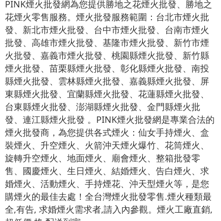
PINK煙火批發網為您提供勝地之花煙火批發、勝地之
花煙火零售服務。煙火批發服務範圍：台北市煙火批
發、新北市煙火批發、台中市煙火批發、台南市煙火
批發、高雄市煙火批發、基隆市煙火批發、新竹市煙
火批發、嘉義市煙火批發、桃園縣煙火批發、新竹縣
煙火批發、苗栗縣煙火批發、彰化縣煙火批發、南投
縣煙火批發、雲林縣煙火批發、嘉義縣煙火批發、屏
東縣煙火批發、宜蘭縣煙火批發、花蓮縣煙火批發、
台東縣煙火批發、澎湖縣煙火批發、金門縣煙火批
發、連江縣煙火批發 。PINK煙火批發網是專業合法的
煙火批發商，為您提供各式煙火：仙女手持煙火、盒
裝煙火、升空煙火、火箭沖天煙火爆竹、花筒煙火、
旋轉升空煙火、地面煙火、廟會煙火、整箱批發零
售、國慶煙火、生日煙火、結婚煙火、告白煙火、求
婚煙火、活動煙火、手持煙花、沖天型煙火等，是您
購煙火的最佳去處！全台灣煙火批發零售.煙火種類最
全,有告, 求婚煙火需求者,請入內參觀。煙火工廠直銷,