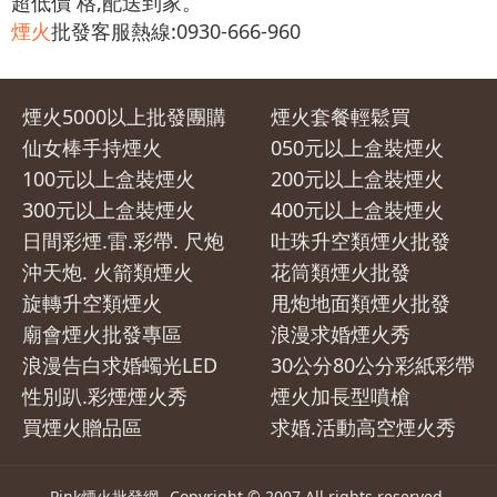
超低價 格,配送到家。
煙火
批發客服熱線:0930-666-960
煙火5000以上批發團購
煙火套餐輕鬆買
仙女棒手持煙火
050元以上盒裝煙火
100元以上盒裝煙火
200元以上盒裝煙火
300元以上盒裝煙火
400元以上盒裝煙火
日間彩煙.雷.彩帶. 尺炮
吐珠升空類煙火批發
沖天炮. 火箭類煙火
花筒類煙火批發
旋轉升空類煙火
甩炮地面類煙火批發
廟會煙火批發專區
浪漫求婚煙火秀
浪漫告白求婚蠋光LED
30公分80公分彩紙彩帶
性別趴.彩煙煙火秀
煙火加長型噴槍
買煙火贈品區
求婚.活動高空煙火秀
Pink煙火批發網
Copyright © 2007 All rights reserved.