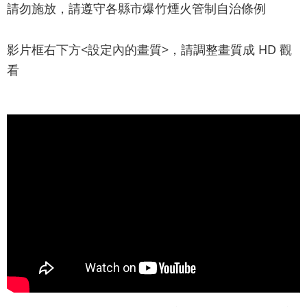
請勿施放，請遵守各縣市爆竹煙火管制自治條例
影片框右下方<設定內的畫質>，請調整畫質成 HD 觀
看