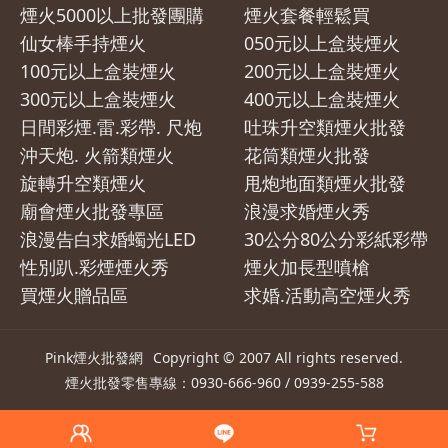
煙火5000以上批發團購
煙火套餐輕鬆買
仙女棒手持煙火
050元以上盒裝煙火
100元以上盒裝煙火
200元以上盒裝煙火
300元以上盒裝煙火
400元以上盒裝煙火
日間彩煙.雷.彩帶. 尺炮
吐珠升空類煙火批發
沖天炮. 火箭類煙火
花筒類煙火批發
旋轉升空類煙火
甩炮地面類煙火批發
廟會煙火批發專區
浪漫求婚煙火秀
浪漫告白求婚蠋光LED
30公分80公分彩紙彩帶
性別趴.彩煙煙火秀
煙火加長型噴槍
買煙火贈品區
求婚.活動高空煙火秀
Pink煙火批發網
Copyright © 2007 All rights reserved.
煙火
批發零售專線：0930-666-960 / 0939-255-588