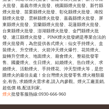
火批發、嘉義市煙火批發、桃園縣煙火批發、新竹縣
煙火批發、苗栗縣煙火批發、彰化縣煙火批發、南投
縣煙火批發、雲林縣煙火批發、嘉義縣煙火批發、屏
東縣煙火批發、宜蘭縣煙火批發、花蓮縣煙火批發、
台東縣煙火批發、澎湖縣煙火批發、金門縣煙火批
發、連江縣煙火批發 。PINK煙火批發網是專業合法的
煙火批發商，為您提供各式煙火：仙女手持煙火、盒
裝煙火、升空煙火、火箭沖天煙火爆竹、花筒煙火、
旋轉升空煙火、地面煙火、廟會煙火、整箱批發零
售、國慶煙火、生日煙火、結婚煙火、告白煙火、求
婚煙火、活動煙火、手持煙花、沖天型煙火等，是您
購煙火的最佳去處！全台灣煙火批發零售.煙火種類最
全,有告, 求婚煙火需求者,請入內參觀。煙火工廠直銷,
超低價 格,配送到家。
煙火
批發客服熱線:0930-666-960