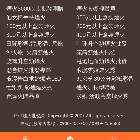
煙火5000以上批發團購
煙火套餐輕鬆買
仙女棒手持煙火
050元以上盒裝煙火
100元以上盒裝煙火
200元以上盒裝煙火
300元以上盒裝煙火
400元以上盒裝煙火
日間彩煙.雷.彩帶. 尺炮
吐珠升空類煙火批發
沖天炮. 火箭類煙火
花筒類煙火批發
旋轉升空類煙火
甩炮地面類煙火批發
廟會煙火批發專區
浪漫求婚煙火秀
浪漫告白求婚蠋光LED
30公分80公分彩紙彩帶
性別趴.彩煙煙火秀
煙火加長型噴槍
買煙火贈品區
求婚.活動高空煙火秀
Pink煙火批發網
Copyright © 2007 All rights reserved.
煙火
批發零售專線：0930-666-960 / 0939-255-588