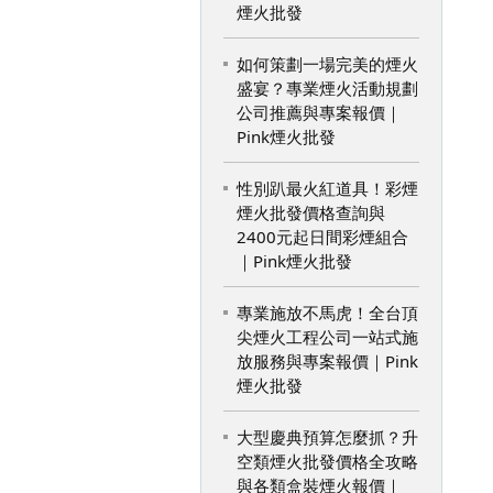
煙火批發
如何策劃一場完美的煙火
盛宴？專業煙火活動規劃
公司推薦與專案報價｜
Pink煙火批發
性別趴最火紅道具！彩煙
煙火批發價格查詢與
2400元起日間彩煙組合
｜Pink煙火批發
專業施放不馬虎！全台頂
尖煙火工程公司一站式施
放服務與專案報價｜Pink
煙火批發
大型慶典預算怎麼抓？升
空類煙火批發價格全攻略
與各類盒裝煙火報價｜