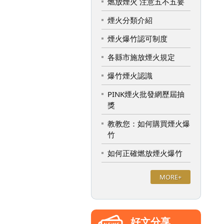
燃放煙火 注意五不五要
煙火分類介紹
煙火爆竹認可制度
各縣市施放煙火規定
爆竹煙火認識
PINK煙火批發網歷屆抽
獎
教教您：如何購買煙火爆
竹
如何正確燃放煙火爆竹
MORE+
好文分享