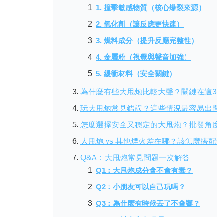
1. 撞擊敏感物質（核心爆裂來源）
2. 氧化劑（讓反應更快速）
3. 燃料成分（提升反應完整性）
4. 金屬粉（視覺與聲音加強）
5. 緩衝材料（安全關鍵）
為什麼有些大甩炮比較大聲？關鍵在這3
玩大甩炮常見錯誤？這些情況最容易出
怎麼選擇安全又穩定的大甩炮？批發角
大甩炮 vs 其他煙火差在哪？該怎麼搭
Q&A：大甩炮常見問題一次解答
Q1：大甩炮成分會不會有毒？
Q2：小朋友可以自己玩嗎？
Q3：為什麼有時候丟了不會響？