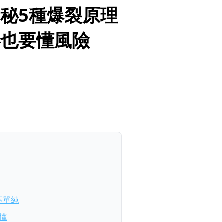
秘5種爆裂原理
心也要懂風險
不單純
懂