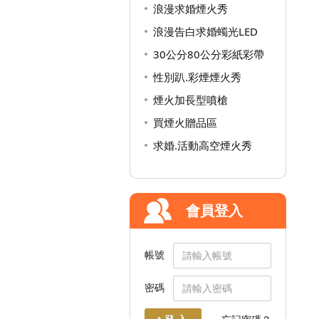
浪漫求婚煙火秀
浪漫告白求婚蠋光LED
30公分80公分彩紙彩帶
性別趴.彩煙煙火秀
煙火加長型噴槍
買煙火贈品區
求婚.活動高空煙火秀
會員登入
帳號
密碼