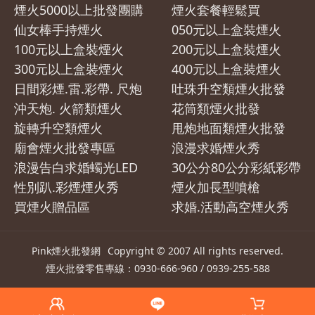
煙火5000以上批發團購
煙火套餐輕鬆買
仙女棒手持煙火
050元以上盒裝煙火
100元以上盒裝煙火
200元以上盒裝煙火
300元以上盒裝煙火
400元以上盒裝煙火
日間彩煙.雷.彩帶. 尺炮
吐珠升空類煙火批發
沖天炮. 火箭類煙火
花筒類煙火批發
旋轉升空類煙火
甩炮地面類煙火批發
廟會煙火批發專區
浪漫求婚煙火秀
浪漫告白求婚蠋光LED
30公分80公分彩紙彩帶
性別趴.彩煙煙火秀
煙火加長型噴槍
買煙火贈品區
求婚.活動高空煙火秀
Pink煙火批發網
Copyright © 2007 All rights reserved.
煙火
批發零售專線：0930-666-960 / 0939-255-588