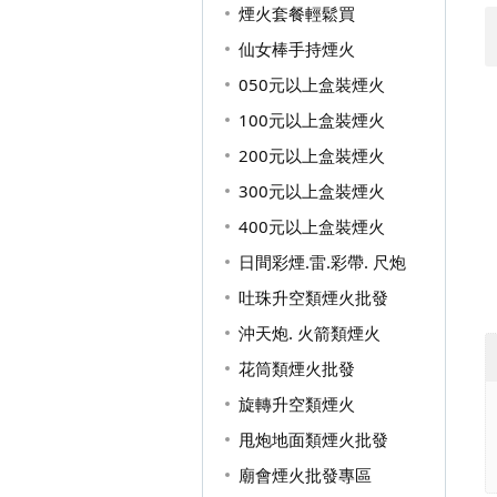
煙火套餐輕鬆買
仙女棒手持煙火
050元以上盒裝煙火
100元以上盒裝煙火
200元以上盒裝煙火
300元以上盒裝煙火
400元以上盒裝煙火
日間彩煙.雷.彩帶. 尺炮
吐珠升空類煙火批發
沖天炮. 火箭類煙火
花筒類煙火批發
旋轉升空類煙火
甩炮地面類煙火批發
廟會煙火批發專區