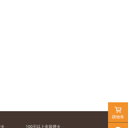
購物車
煙火
100元以上盒裝煙火