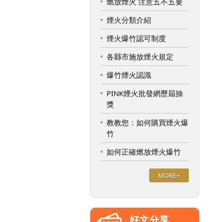
燃放煙火 注意五不五要
煙火分類介紹
煙火爆竹認可制度
各縣市施放煙火規定
爆竹煙火認識
PINK煙火批發網歷屆抽
獎
教教您：如何購買煙火爆
竹
如何正確燃放煙火爆竹
MORE+
好文分享