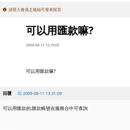
須登入會員之後始可發表留言
可以用匯款嘛?
2009-08-11 12:19:05
可以用匯款嘛?
回覆
2009-08-11 13:31:09
可以用匯款的,匯款帳號在服務台中可查詢