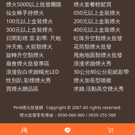
煙火5000以上批發團購
煙火套餐輕鬆買
仙女棒手持煙火
050元以上盒裝煙火
100元以上盒裝煙火
200元以上盒裝煙火
300元以上盒裝煙火
400元以上盒裝煙火
日間彩煙.雷.彩帶. 尺炮
吐珠升空類煙火批發
沖天炮. 火箭類煙火
花筒類煙火批發
旋轉升空類煙火
甩炮地面類煙火批發
廟會煙火批發專區
浪漫求婚煙火秀
浪漫告白求婚蠋光LED
30公分80公分彩紙彩帶
性別趴.彩煙煙火秀
煙火加長型噴槍
買煙火贈品區
求婚.活動高空煙火秀
Pink煙火批發網
Copyright © 2007 All rights reserved.
煙火
批發零售專線：0930-666-960 / 0939-255-588